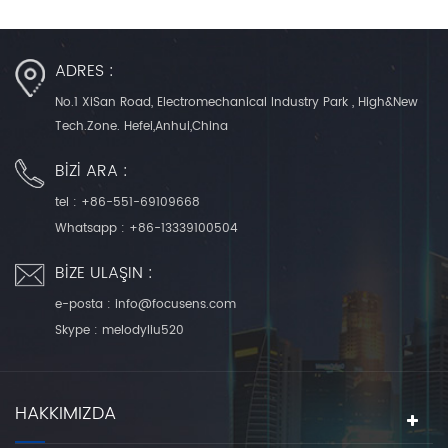
ADRES :
No.1 XiSan Road, Electromechanical Industry Park , High&New
Tech.Zone. Hefei,Anhui,China
BIZI ARA :
tel :
+86-551-69109668
Whatsapp :
+86-13339100504
BIZE ULAŞIN :
e-posta :
info@focusens.com
Skype :
melodyliu520
HAKKIMIZDA