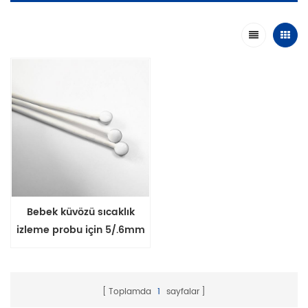
Bebek küvözü sıcaklık
izleme probu için 5/.6mm
çaplı termistör probları
Toplamda
1
sayfalar