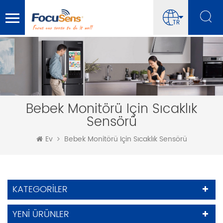
TR
Bebek Monitörü Için Sıcaklık
Sensörü
Ev
Bebek Monitörü Için Sıcaklık Sensörü
KATEGORILER
YENI ÜRÜNLER